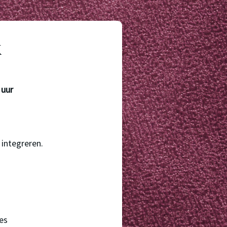
k
 uur
 integreren.
ies