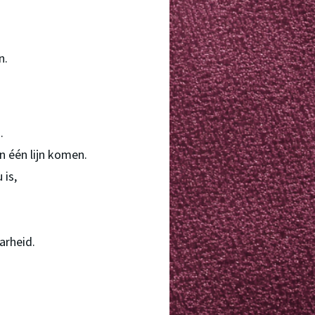
n.
.
.
n één lijn komen.
 is,
arheid.