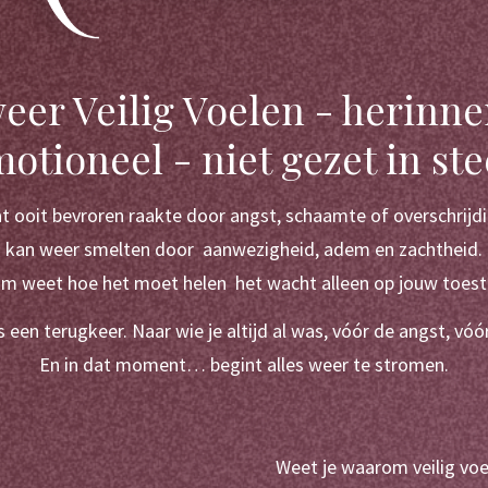
er Veilig Voelen - herinne
otioneel - niet gezet in st
t ooit bevroren raakte door angst, schaamte of overschrijdi
kan weer smelten door  aanwezigheid, adem en zachtheid.
am weet hoe het moet helen  het wacht alleen op jouw toe
is een terugkeer. Naar wie je altijd al was, vóór de angst, vó
En in dat moment… begint alles weer te stromen.
Weet je waarom veilig voel