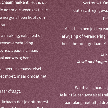
lichaam herkent
. Het is de 
vertrouwt. Om
de adem die weer zakt in je 
dat zacht zijn geva
 je nergens heen hoeft om 
pl
jou.
Misschien ben je diep van
aanraking, nabijheid of 
afwijzing of verandering 
grensoverschrijding,
heeft het ook gedaan. Ma
evriest, past zich aan.
Er 
al 
aanwezig
 bent.
ik wil niet lange
anneer je zenuwstelsel 
het moet, maar omdat het 
Want veiligheid is 
maar 
draagt.
Je kunt je zenuwstelsel tra
t lichaam dat je ooit moest 
aanraking niet altijd dr