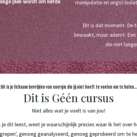
eilige plek wordt om liefde 
manipulatie en angst loslat
Dit is dat moment. De te
bewaakt, maar ademt. Een h
die niet lange
Dit is je lichaam bevrijden van energie die jij niet hoeft te voelen om te helen...
Dit is Géén cursus
Niet alles wat je voelt is van jou!
s je dit leest, weet je waarschijnlijk precies waar ik het over h
grepen’, genoeg geanalyseerd, genoeg geprobeerd om te hel