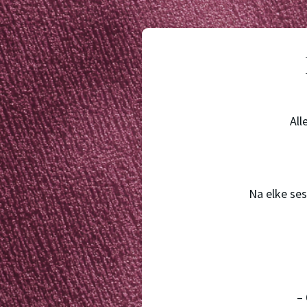
All
Na elke ses
– 